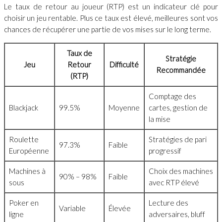
Le taux de retour au joueur (RTP) est un indicateur clé pour
choisir un jeu rentable. Plus ce taux est élevé, meilleures sont vos
chances de récupérer une partie de vos mises sur le long terme.
Taux de
Stratégie
Jeu
Retour
Difficulté
Recommandée
(RTP)
Comptage des
Blackjack
99.5%
Moyenne
cartes, gestion de
la mise
Roulette
Stratégies de pari
97.3%
Faible
Européenne
progressif
Machines à
Choix des machines
90% – 98%
Faible
sous
avec RTP élevé
Poker en
Lecture des
Variable
Élevée
ligne
adversaires, bluff