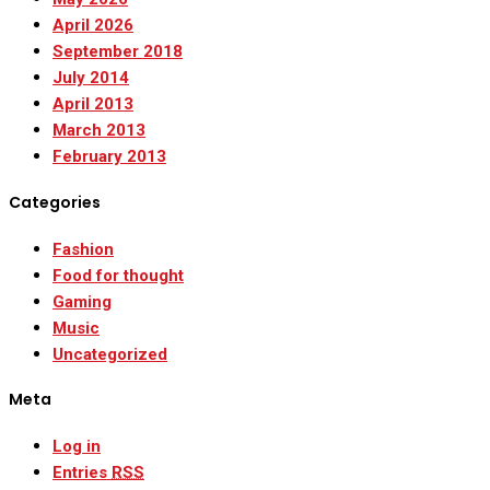
April 2026
September 2018
July 2014
April 2013
March 2013
February 2013
Categories
Fashion
Food for thought
Gaming
Music
Uncategorized
Meta
Log in
Entries
RSS