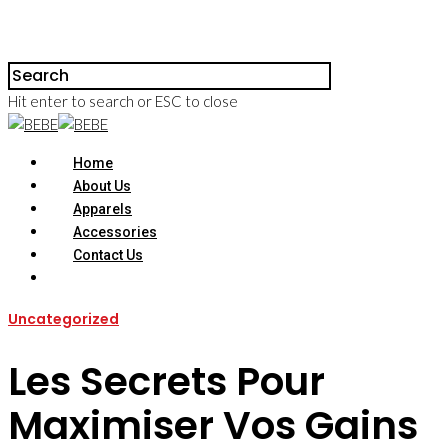
Hit enter to search or ESC to close
Home
About Us
Apparels
Accessories
Contact Us
Uncategorized
Les Secrets Pour
Maximiser Vos Gains