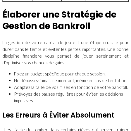
Élaborer une Stratégie de
Gestion de Bankroll
La gestion de votre capital de jeu est une étape cruciale pour
durer dans le temps et éviter les pertes importantes. Une bonne
discipline financière vous permet de jouer sereinement et
d’optimiser vos chances de gains.
Fixez un budget spécifique pour chaque session.
Ne dépassez jamais ce montant, même en cas de tentation.
Adaptez la taille de vos mises en fonction de votre bankroll.
Prévoyez des pauses régulières pour éviter les décisions
impulsives.
Les Erreurs à Éviter Absolument
Il est facile de tomber dans certains pièges qui peuvent ruiner