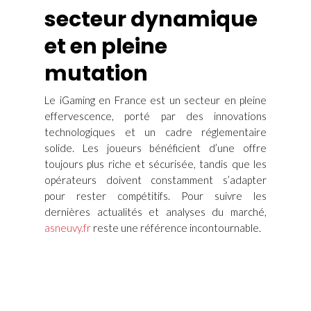
secteur dynamique
et en pleine
mutation
Le iGaming en France est un secteur en pleine
effervescence, porté par des innovations
technologiques et un cadre réglementaire
solide. Les joueurs bénéficient d’une offre
toujours plus riche et sécurisée, tandis que les
opérateurs doivent constamment s’adapter
pour rester compétitifs. Pour suivre les
dernières actualités et analyses du marché,
asneuvy.fr
reste une référence incontournable.