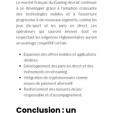
Le marché français du iGaming devrait continuer
à se développer grâce à l’adoption croissante
des technologies mobiles et à l’ouverture
progressive à de nouveaux segments, comme les
jeux d’e-sport et les paris en direct. Les
opérateurs qui sauront innover tout en
respectant les exigences réglementaires auront
un avantage compétitif certain.
Expansion des offres mobiles et applications
dédiées.
Développement des paris en direct et des
événements en streaming.
Intégration de cryptomonnaies comme
moyen de paiement alternatif.
Renforcement des mesures de jeu
responsable et d’accompagnement.
Conclusion : un