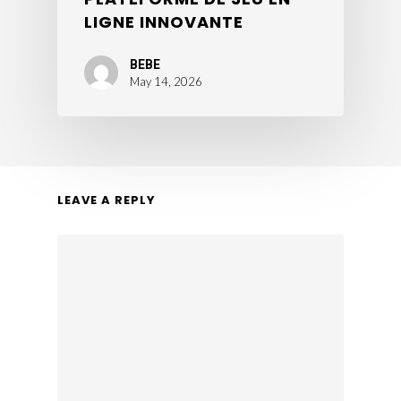
LIGNE INNOVANTE
BEBE
May 14, 2026
LEAVE A REPLY