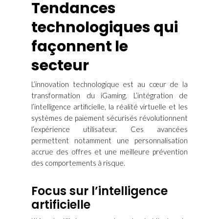
Tendances
technologiques qui
façonnent le
secteur
L’innovation technologique est au cœur de la
transformation du iGaming. L’intégration de
l’intelligence artificielle, la réalité virtuelle et les
systèmes de paiement sécurisés révolutionnent
l’expérience utilisateur. Ces avancées
permettent notamment une personnalisation
accrue des offres et une meilleure prévention
des comportements à risque.
Focus sur l’intelligence
artificielle