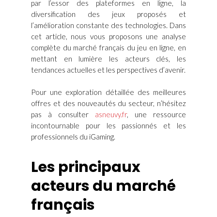
par l’essor des plateformes en ligne, la
diversification des jeux proposés et
l’amélioration constante des technologies. Dans
cet article, nous vous proposons une analyse
complète du marché français du jeu en ligne, en
mettant en lumière les acteurs clés, les
tendances actuelles et les perspectives d’avenir.
Pour une exploration détaillée des meilleures
offres et des nouveautés du secteur, n’hésitez
pas à consulter
asneuvy.fr
, une ressource
incontournable pour les passionnés et les
professionnels du iGaming.
Les principaux
acteurs du marché
français