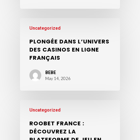
Uncategorized
PLONGÉE DANS L’UNIVERS
DES CASINOS EN LIGNE
FRANÇAIS
BEBE
May 14, 2026
Uncategorized
ROOBET FRANCE :
DÉCOUVREZ LA
PLATEFORME DE JEU EN