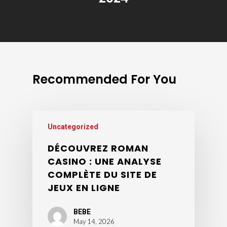
Recommended For You
Uncategorized
DÉCOUVREZ ROMAN
CASINO : UNE ANALYSE
COMPLÈTE DU SITE DE
JEUX EN LIGNE
BEBE
May 14, 2026