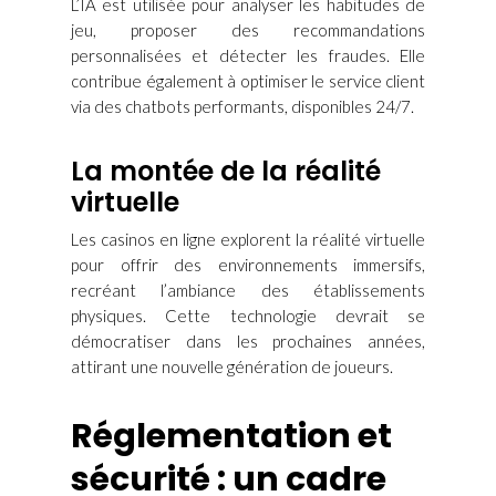
L’IA est utilisée pour analyser les habitudes de
jeu, proposer des recommandations
personnalisées et détecter les fraudes. Elle
contribue également à optimiser le service client
via des chatbots performants, disponibles 24/7.
La montée de la réalité
virtuelle
Les casinos en ligne explorent la réalité virtuelle
pour offrir des environnements immersifs,
recréant l’ambiance des établissements
physiques. Cette technologie devrait se
démocratiser dans les prochaines années,
attirant une nouvelle génération de joueurs.
Réglementation et
sécurité : un cadre