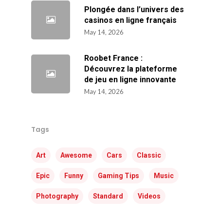
Plongée dans l’univers des
casinos en ligne français
May 14, 2026
Roobet France :
Découvrez la plateforme
de jeu en ligne innovante
May 14, 2026
Tags
Art
Awesome
Cars
Classic
Epic
Funny
Gaming Tips
Music
Photography
Standard
Videos