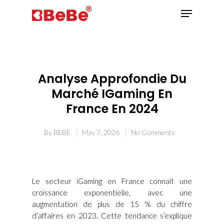
Hit enter to search or ESC to close
Analyse Approfondie Du
Marché IGaming En
France En 2024
By
BEBE
May 7, 2026
No Comments
Le secteur iGaming en France connaît une
croissance exponentielle, avec une
augmentation de plus de 15 % du chiffre
d’affaires en 2023. Cette tendance s’explique