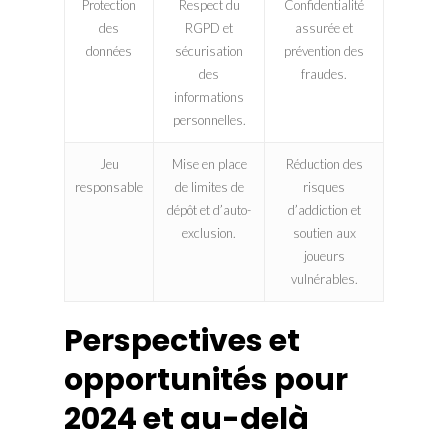
Protection
Respect du
Confidentialité
des
RGPD et
assurée et
données
sécurisation
prévention des
des
fraudes.
informations
personnelles.
Jeu
Mise en place
Réduction des
responsable
de limites de
risques
dépôt et d’auto-
d’addiction et
exclusion.
soutien aux
joueurs
vulnérables.
Perspectives et
opportunités pour
2024 et au-delà