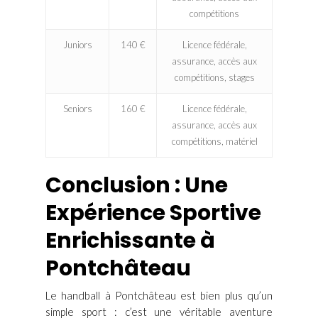
compétitions
Juniors
140 €
Licence fédérale,
assurance, accès aux
compétitions, stages
Seniors
160 €
Licence fédérale,
assurance, accès aux
compétitions, matériel
Conclusion : Une
Expérience Sportive
Enrichissante à
Pontchâteau
Le handball à Pontchâteau est bien plus qu’un
simple sport : c’est une véritable aventure