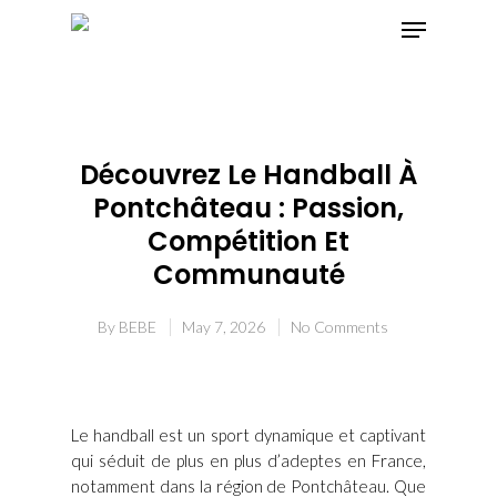
Hit enter to search or ESC to close
Découvrez Le Handball À
Pontchâteau : Passion,
Compétition Et
Communauté
By
BEBE
May 7, 2026
No Comments
Le handball est un sport dynamique et captivant
qui séduit de plus en plus d’adeptes en France,
notamment dans la région de Pontchâteau. Que