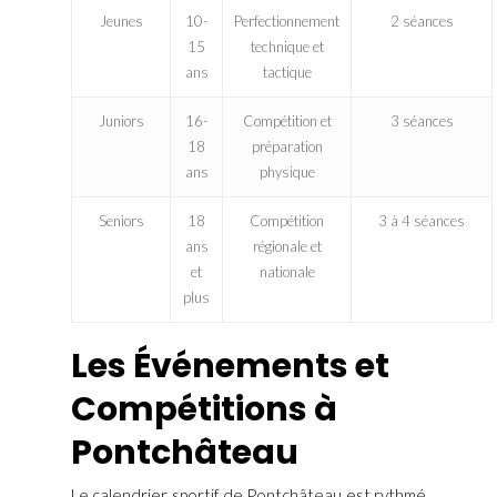
Jeunes
10-
Perfectionnement
2 séances
15
technique et
ans
tactique
Juniors
16-
Compétition et
3 séances
18
préparation
ans
physique
Seniors
18
Compétition
3 à 4 séances
ans
régionale et
et
nationale
plus
Les Événements et
Compétitions à
Pontchâteau
Le calendrier sportif de Pontchâteau est rythmé